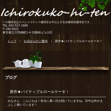
一六珈琲店はスペシャリティー珈琲豆を中心とする自家焙煎珈琲店です。
TEL.
042-527-1680
〒190-0022
東京都立川市錦町1-4-19親松ビル102
トップ
›
お店からのご案内
›
新作★パイナップルロールケーキ！
ブログ
新作★パイナップルロールケーキ！
みなさん、こんにちは！本当に暑い日が続いていますね。日中は外がま
ぶしく輝いています！