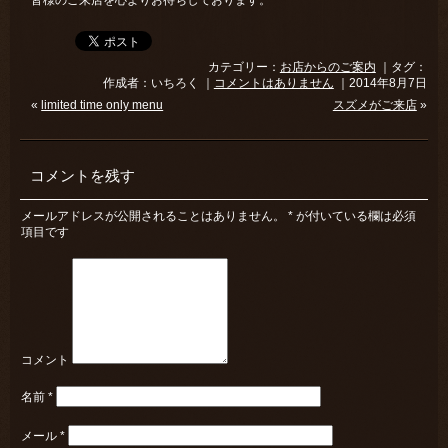
皆様のご来店を心よりお待ちしております。
カテゴリー：
お店からのご案内
｜タグ：
作成者：いちろく ｜
コメントはありません
｜2014年8月7日
«
limited time only menu
スズメがご来店
»
コメントを残す
メールアドレスが公開されることはありません。
*
が付いている欄は必須
項目です
コメント
名前
*
メール
*