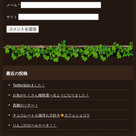
メール
*
サイト
最近の投稿
Twitter始めました！
お魚がたくさん種類選べるようになりました！
真鯛のソテー！
チョコレートも珈琲も大好き
カフェショコラ
りんごのロールケーキ！！