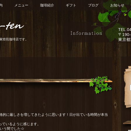
内
メニュー
珈琲紹介
ギフト
ブログ
お知らせ
TEL.
0
〒190-
東京都
家焙煎珈琲店です。
本格的に厳しさを増してきたように思います！日が出ている時間が本当
っているように感じます。
という間でした☆