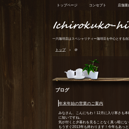
トップページ
コンセプト
店舗案
一六珈琲店はスペシャリティー珈琲豆を中心とする自
トップ
›
＠
ブログ
年末年始の営業のご案内
みなさん、こんにちわ！12月に入り寒さも
に短いですね。
気が付くと夕暮れを見ることなく真っ暗にな
もうすぐ2013年も終わります！今年もあっ