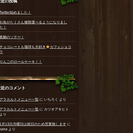
最近の投稿
Twitter始めました！
お魚がたくさん種類選べるようになりまし
た！
真鯛のソテー！
チョコレートも珈琲も大好き
カフェショコ
ラ
りんごのロールケーキ！！
最近のコメント
アラカルトメニュー一覧
に
いちろく
より
アラカルトメニュー一覧
に
カツオアキヒト
より
1月13日月曜日は祝日のため営業致します
に
kana
より