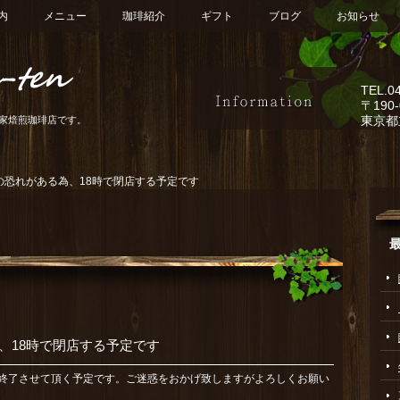
内
メニュー
珈琲紹介
ギフト
ブログ
お知らせ
TEL.
0
〒190-
東京都
家焙煎珈琲店です。
の恐れがある為、18時で閉店する予定です
、18時で閉店する予定です
を終了させて頂く予定です。ご迷惑をおかげ致しますがよろしくお願い