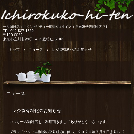
一六珈琲店はスペシャリティー珈琲豆を中心とする自家焙煎珈琲店です。
TEL.
042-527-1680
〒190-0022
東京都立川市錦町1-4-19親松ビル102
トップ
›
ニュース
›
レジ袋有料化のお知らせ
ニュース
レジ袋有料化のお知らせ
いつも一六珈琲店をご利用頂きましてありがとうございます。
プラスチックごみ削減の取り組みに伴い、２０２０年７月１日よりレジ